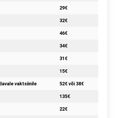
29€
32€
46€
34€
31€
15€
avale vaktsiinile
52€ või 38€
135€
22€