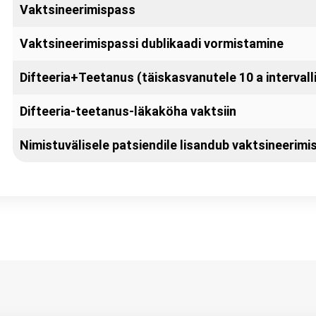
Vaktsineerimispass
Vaktsineerimispassi dublikaadi vormistamine
Difteeria+Teetanus (täiskasvanutele 10 a intervall
Difteeria-teetanus-läkaköha vaktsiin
Nimistuvälisele patsiendile lisandub vaktsineerimi