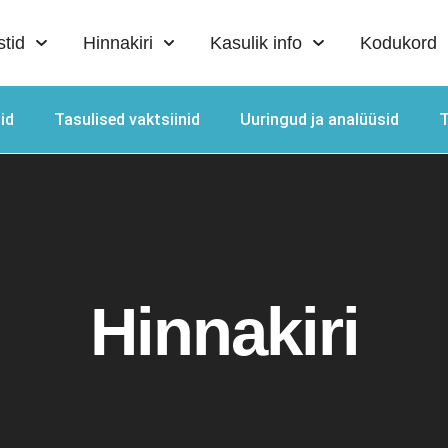
stid
Hinnakiri
Kasulik info
Kodukord
id
Tasulised vaktsiinid
Uuringud ja analüüsid
T
Hinnakiri