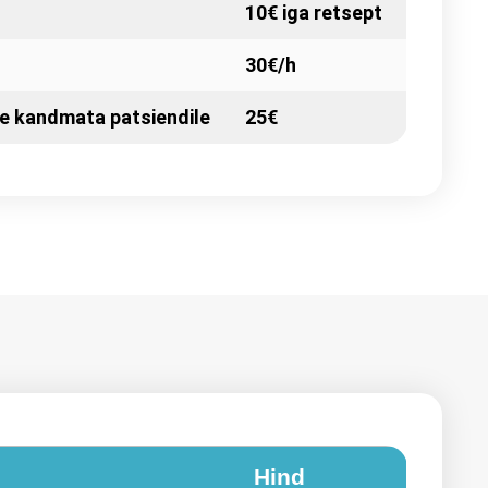
10€ iga retsept
30€/h
 kandmata patsiendile
25€
Hind