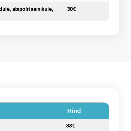
dule, abipolitseinikule,
30€
Hind
38€