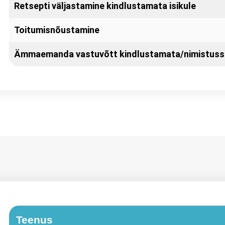
Retsepti väljastamine kindlustamata isikule
Toitumisnõustamine
Ämmaemanda vastuvõtt kindlustamata/nimistusse
Teenus