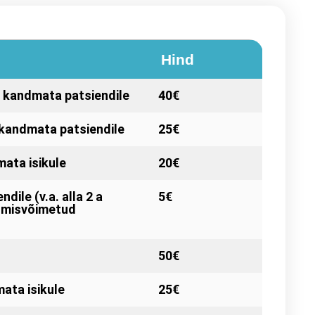
Hind
 kandmata patsiendile
40€
 kandmata patsiendile
25€
ata isikule
20€
dile (v.a. alla 2 a
5€
kumisvõimetud
50€
ata isikule
25€