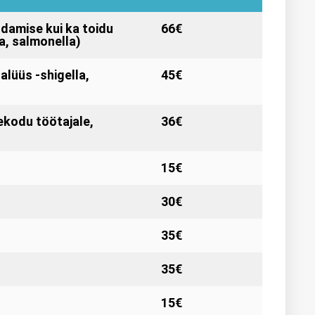
ndamise kui ka toidu
66€
a, salmonella)
alüüs -shigella,
45€
ekodu töötajale,
36€
15€
30€
35€
35€
15€