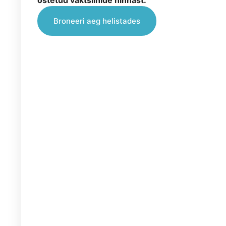
ostetud vaktsiinide hinnast.
Broneeri aeg helistades