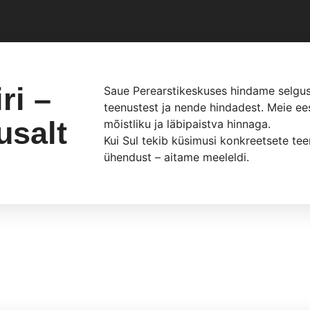
ri –
Saue Perearstikeskuses hindame selgust j
teenustest ja nende hindadest. Meie ee
usalt
mõistliku ja läbipaistva hinnaga.
Kui Sul tekib küsimusi konkreetsete tee
ühendust – aitame meeleldi.