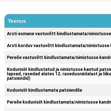
Teenus
Arsti esmane vastuvõtt kindlustamata/nimistusse
Arsti korduv vastuvõtt kindlustamata/nimistusse
Pereõe vastuvõtt kindlustamata/nimistusse kandm
Koduvisiit kindlustatud ja nimistusse kantud patsien
lapsed, rasedad alates 12. rasedusnädalast ja lii
patsiendid)
Koduvisiit kindlustamata patsiendile
Pereõe koduvisiit kindlustamata/nimistusse kandm