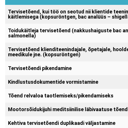
Tervisetõend, kui töö on seotud nii klientide teeni
käitlemisega (kopsuröntgen, bac analüüs – shigell
Toidukäitleja tervisetõend (nakkushaiguste bac an
salmonella)
Tervisetõend klienditeenindajale, õpetajale, hoold
meedikule jne. (kopsuröntgen)
Tervisetõendi pikendamine
Kindlustusdokumentide vormistamine
Tõend relvaloa taotlemiseks/pikendamiseks
Mootorsõidukijuhi meditsiinilise läbivaatuse tõend
Kehtiva tervisetõendi duplikaadi väljastamine