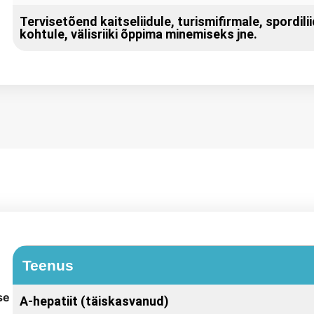
Tervisetõend kaitseliidule, turismifirmale, spordilii
kohtule, välisriiki õppima minemiseks jne.
Teenus
se
A-hepatiit (täiskasvanud)