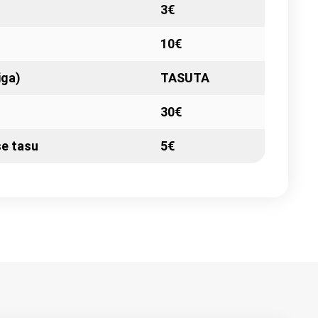
3€
10€
iga)
TASUTA
30€
se tasu
5€