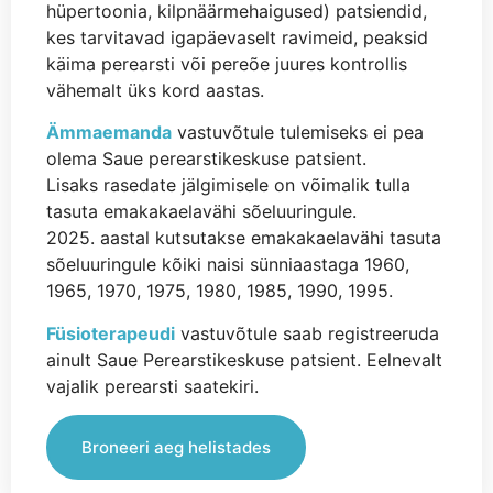
hüpertoonia, kilpnäärmehaigused) patsiendid,
kes tarvitavad igapäevaselt ravimeid, peaksid
käima perearsti või pereõe juures kontrollis
vähemalt üks kord aastas.
Ämmaemanda
vastuvõtule tulemiseks ei pea
olema Saue perearstikeskuse patsient.
Lisaks rasedate jälgimisele on võimalik tulla
tasuta emakakaelavähi sõeluuringule.
2025. aastal kutsutakse emakakaelavähi tasuta
sõeluuringule kõiki naisi sünniaastaga 1960,
1965, 1970, 1975, 1980, 1985, 1990, 1995.
Füsioterapeudi
vastuvõtule saab registreeruda
ainult Saue Perearstikeskuse patsient. Eelnevalt
vajalik perearsti saatekiri.
Broneeri aeg helistades