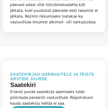
päevast edasi võib töövõimetuslehte küll
jätkata, kuid puudutud päevade eest tasumist ei
jätkata. Reziimi rikkumiseks loetakse ka
vastuvõtule ilmumist alkoholi- või narkojoobes.
SAATEKIRJAD UURINGUTELE JA TEISTE
ARSTIDE JUURDE
Saatekiri
Eriarsti juurde saatekirja saamiseks tuleb
pöörduda perearsti vastuvõtule. Registratuuri
kaudu saatekirju tellida ei saa.