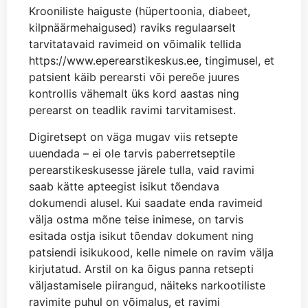
Krooniliste haiguste (hüpertoonia, diabeet,
kilpnäärmehaigused) raviks regulaarselt
tarvitatavaid ravimeid on võimalik tellida
https://www.eperearstikeskus.ee, tingimusel, et
patsient käib perearsti või pereõe juures
kontrollis vähemalt üks kord aastas ning
perearst on teadlik ravimi tarvitamisest.
Digiretsept on väga mugav viis retsepte
uuendada – ei ole tarvis paberretseptile
perearstikeskusesse järele tulla, vaid ravimi
saab kätte apteegist isikut tõendava
dokumendi alusel. Kui saadate enda ravimeid
välja ostma mõne teise inimese, on tarvis
esitada ostja isikut tõendav dokument ning
patsiendi isikukood, kelle nimele on ravim välja
kirjutatud. Arstil on ka õigus panna retsepti
väljastamisele piirangud, näiteks narkootiliste
ravimite puhul on võimalus, et ravimi