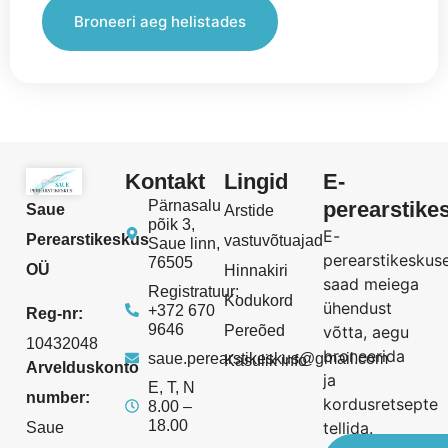
Broneeri aeg helistades
Kontakt
Lingid
E-
Pärnasalu
perearstike
Saue
Arstide
põik 3,
E-
Perearstikeskus
vastuvõtuajad
Saue linn,
perearstikeskus
76505
OÜ
Hinnakiri
saad meiega
Registratuur:
Kodukord
ühendust
+372 670
Reg-nr:
9646
Pereõed
võtta, aegu
10432048
broneerida
saue.perearstikeskus@gmail.com
Kasulik info
Arvelduskonto
ja
E, T, N
number:
kordusretsepte
8.00 –
18.00
tellida.
Saue