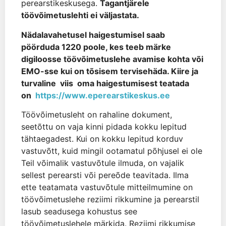
perearstikeskusega.
Tagantjärele
töövõimetuslehti ei väljastata.
Nädalavahetusel haigestumisel saab
pöörduda 1220 poole, kes teeb märke
digiloosse töövõimetuslehe avamise kohta või
EMO-sse kui on tõsisem tervisehäda. Kiire ja
turvaline viis oma haigestumisest teatada
on
https://www.eperearstikeskus.
ee
Töövõimetusleht on rahaline dokument,
seetõttu on vaja kinni pidada kokku lepitud
tähtaegadest. Kui on kokku lepitud korduv
vastuvõtt, kuid mingil ootamatul põhjusel ei ole
Teil võimalik vastuvõtule ilmuda, on vajalik
sellest perearsti või pereõde teavitada. Ilma
ette teatamata vastuvõtule mitteilmumine on
töövõimetuslehe reziimi rikkumine ja perearstil
lasub seadusega kohustus see
töövõimetuslehele märkida. Reziimi rikkumise