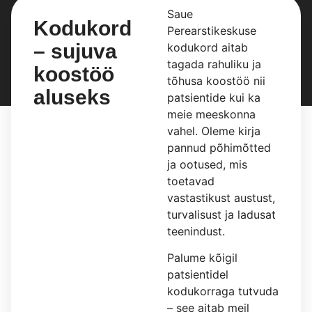
Saue
Kodukord
Perearstikeskuse
– sujuva
kodukord aitab
tagada rahuliku ja
koostöö
tõhusa koostöö nii
aluseks
patsientide kui ka
meie meeskonna
vahel. Oleme kirja
pannud põhimõtted
ja ootused, mis
toetavad
vastastikust austust,
turvalisust ja ladusat
teenindust.
Palume kõigil
patsientidel
kodukorraga tutvuda
– see aitab meil