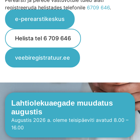
Perearsti ja pereõe vastuvõtule tuleb alati
registreeruda helistades telefonile
6709 646
.
e-perearstikeskus
Helista tel 6 709 646
veebiregistratuur.ee
Lahtiolekuaegade muudatus
augustis
Augustis 2026 a. oleme teisipäeviti avatud 8.00 –
16.00