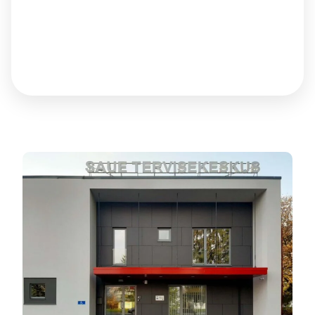
diagnoosimisele
suunamisel
nõuetele.
ja ravi
Vaata
Vaata edas
edasi
jälgimisele.
Vaata edasi