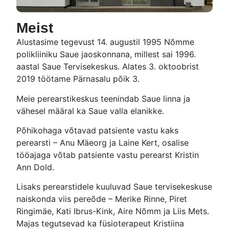
Meist
Alustasime tegevust 14. augustil 1995 Nõmme
polikliiniku Saue jaoskonnana, millest sai 1996.
aastal Saue Tervisekeskus. Alates 3. oktoobrist
2019 töötame Pärnasalu põik 3.
Meie perearstikeskus teenindab Saue linna ja
vähesel määral ka Saue valla elanikke.
Põhikohaga võtavad patsiente vastu kaks
perearsti – Anu Mäeorg ja Laine Kert, osalise
tööajaga võtab patsiente vastu perearst Kristin
Ann Dold.
Lisaks perearstidele kuuluvad Saue tervisekeskuse
naiskonda viis pereõde – Merike Rinne, Piret
Ringimäe, Kati Ibrus-Kink, Aire Nõmm ja Liis Mets.
Majas tegutsevad ka füsioterapeut Kristiina