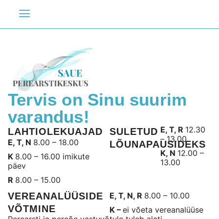
Tervis on Sinu suurim
varandus!
E, T, R
12.30
LAHTIOLEKUAJAD
SULETUD
– 13.00
E, T, N
8.00 – 18.00
LÕUNAPAUSIDEKS
K, N
12.00 –
K
8.00 – 16.00 imikute
13.00
päev
R
8.00 – 15.00
VEREANALÜÜSIDE
E, T, N, R
8.00 – 10.00
VÕTMINE
K –
ei võeta vereanalüüse