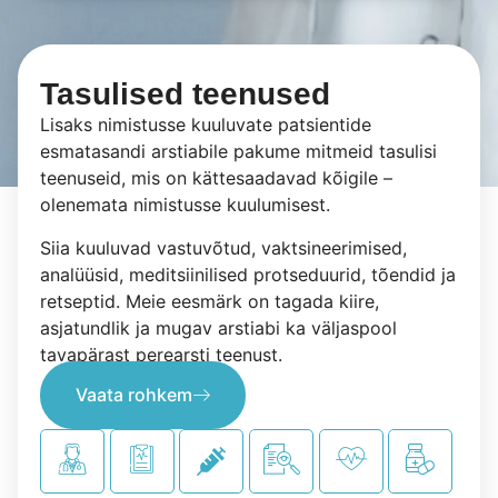
Tasulised teenused
Lisaks nimistusse kuuluvate patsientide
esmatasandi arstiabile pakume mitmeid tasulisi
teenuseid, mis on kättesaadavad kõigile –
olenemata nimistusse kuulumisest.
Siia kuuluvad vastuvõtud, vaktsineerimised,
analüüsid, meditsiinilised protseduurid, tõendid ja
retseptid. Meie eesmärk on tagada kiire,
asjatundlik ja mugav arstiabi ka väljaspool
tavapärast perearsti teenust.
Vaata rohkem
Vastuvõtt
Tõendid
Tasulised
Uuringud ja
Tasulise
R
vaktsiinid
analüüsid
protsedu
Pakume nii
Väljastame
Vä