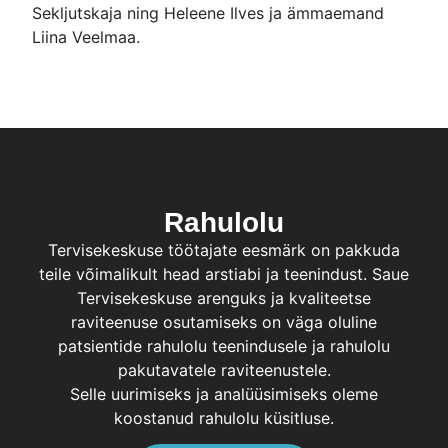
Sekljutskaja ning Heleene Ilves ja ämmaemand
Liina Veelmaa.
Rahulolu
Tervisekeskuse töötajate eesmärk on pakkuda
teile võimalikult head arstiabi ja teenindust. Saue
Tervisekeskuse arenguks ja kvaliteetse
raviteenuse osutamiseks on väga oluline
patsientide rahulolu teenindusele ja rahulolu
pakutavatele raviteenustele.
Selle uurimiseks ja analüüsimiseks oleme
koostanud rahulolu küsitluse.