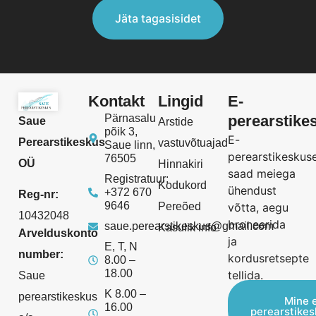
Jäta tagasisidet
Kontakt
Lingid
E-
Pärnasalu
perearstike
Saue
Arstide
põik 3,
E-
Perearstikeskus
vastuvõtuajad
Saue linn,
perearstikeskus
76505
OÜ
Hinnakiri
saad meiega
Registratuur:
Kodukord
ühendust
+372 670
Reg-nr:
9646
Pereõed
võtta, aegu
10432048
broneerida
saue.perearstikeskus@gmail.com
Kasulik info
Arvelduskonto
ja
E, T, N
number:
kordusretsepte
8.00 –
18.00
tellida.
Saue
K 8.00 –
perearstikeskus
Mine 
16.00
perearstike