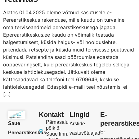
Alates 01.04.2025 oleme võtnud kasutusele e-
Perearstikeskus rakenduse, mille kaudu on turvaline
oma terviseandmeid perearstikeskusega jagada.
Eperearstikeskus.ee kaudu on võimalik teatada
haigestumisest, küsida haigus- või hoolduslehte,
pikendada retsepte ja küsida muid tervisesse puutuvaid
küsimusi. Patsiendina saad pöördumise edastada
ööpäevaringselt, kuid perearstikeskus tegeleb sellega
keskuse lahtiolekuaegadel. Jätkuvalt oleme
kättesaadavad ka telefoni teel 6709646, keskuse
lahtiolekuaegadel. Edaspidi e-maili teel nõustamisi ei
[…]
Kontakt
Lingid
E-
Pärnasalu
perearstike
Saue
Arstide
põik 3,
E-
Perearstikeskus
vastuvõtuajad
Saue linn,