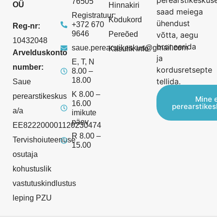
perearstikeskus
76505
OÜ
Hinnakiri
saad meiega
Registratuur:
Kodukord
ühendust
+372 670
Reg-nr:
9646
Pereõed
võtta, aegu
10432048
broneerida
saue.perearstikeskus@gmail.com
Kasulik info
Arvelduskonto
ja
E, T, N
number:
kordusretsepte
8.00 –
18.00
tellida.
Saue
K 8.00 –
perearstikeskus
Mine 
16.00
perearstike
a/a
imikute
päev
EE822200001120230474
R 8.00 –
Tervishoiuteenuse
15.00
osutaja
kohustuslik
vastutuskindlustus
leping PZU